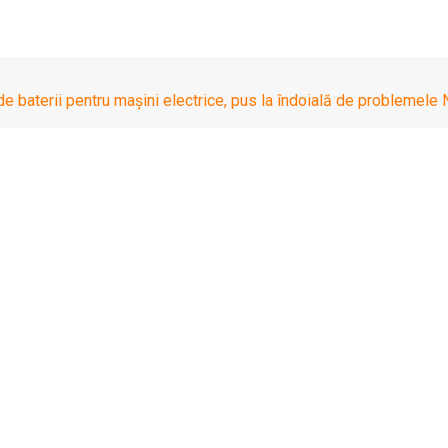
de baterii pentru mașini electrice, pus la îndoială de problemele
ropene de baterii pentr
oblemele Northvolt
 operaţiunile şi de a reduce locurile de muncă a stârnit temeri 
onă s-ar putea bloca, au declarat experţi din sector şi persoane f