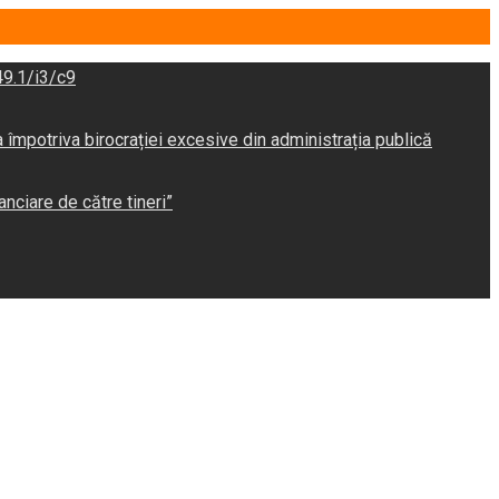
9.1/i3/c9
potriva birocrației excesive din administrația publică
anciare de către tineri”