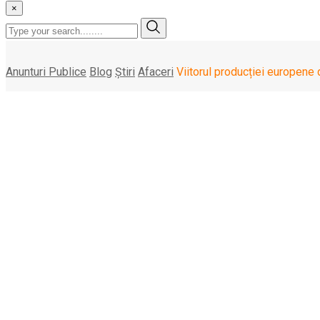
×
Anunturi Publice
Blog
Știri
Afaceri
Viitorul producției europene 
Viitorul producției eu
pus la îndoială de pr
duminică, 15 septembrie , 2024
Decizia şoc a Northvolt de săptămâna aceasta de a-şi restrânge
producţiei de baterii pentru vehicule electrice de origine autoht