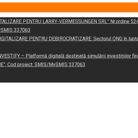
DIGITALIZARE PENTRU LARRY-VERMESSUNGEN SRL” Nr.ordine 524
/MySMIS 337063
 „DIGITALIZARE PENTRU DEBIROCRATIZARE: Sectorul ONG în lupta îm
VESTIFY – Platformă digitală destinată simulării investițiilor fin
NE”, Cod proiect: SMIS/MySMIS 337063