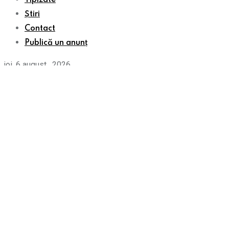
Home
Anunțuri
Prețuri
Tipizate
Știri
Contact
Publică un anunț
×