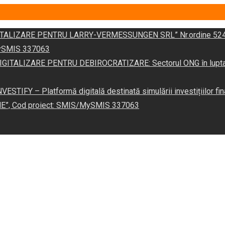
DIGITALIZARE PENTRU LARRY-VERMESSUNGEN SRL” Nr.ordine 524
/MySMIS 337063
 „DIGITALIZARE PENTRU DEBIROCRATIZARE: Sectorul ONG în lupta îm
VESTIFY – Platformă digitală destinată simulării investițiilor fin
NE”, Cod proiect: SMIS/MySMIS 337063