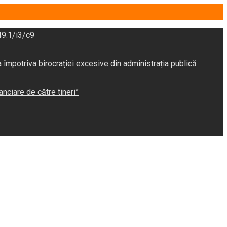
9.1/i3/c9
potriva birocrației excesive din administrația publică
anciare de către tineri”