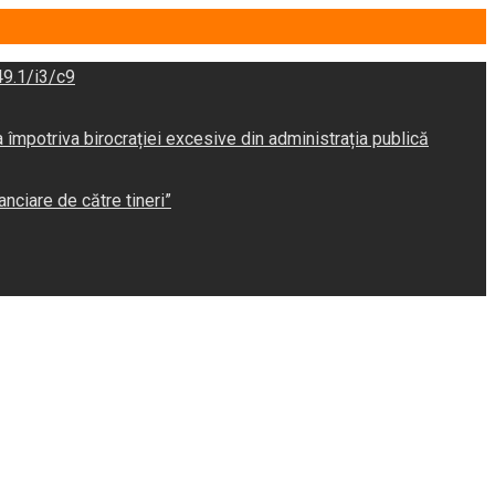
9.1/i3/c9
potriva birocrației excesive din administrația publică
anciare de către tineri”