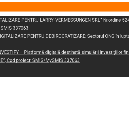
DIGITALIZARE PENTRU LARRY-VERMESSUNGEN SRL” Nr.ordine 524
/MySMIS 337063
 „DIGITALIZARE PENTRU DEBIROCRATIZARE: Sectorul ONG în lupta îm
VESTIFY – Platformă digitală destinată simulării investițiilor fin
NE”, Cod proiect: SMIS/MySMIS 337063