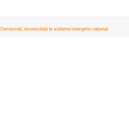
a Cernavodă, reconectată la sistemul energetic naţional
 de la Cernavodă, reco
temul energetic naţional, după o deconectare automată survenită în