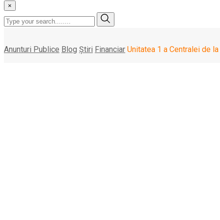
×
Anunturi Publice
Blog
Știri
Financiar
Unitatea 1 a Centralei de l
Unitatea 1 a Centralei
energetic naţional
joi, 25 iulie , 2024
Unitatea 1 a Centralei de la Cernavodă a fost reconectată la sis
More