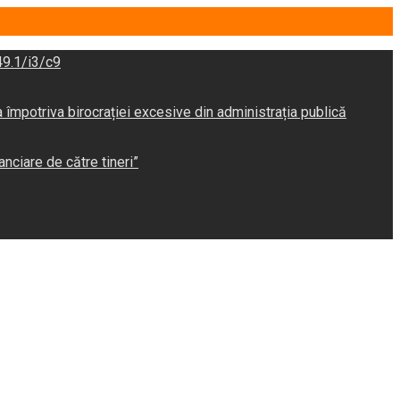
9.1/i3/c9
potriva birocrației excesive din administrația publică
anciare de către tineri”