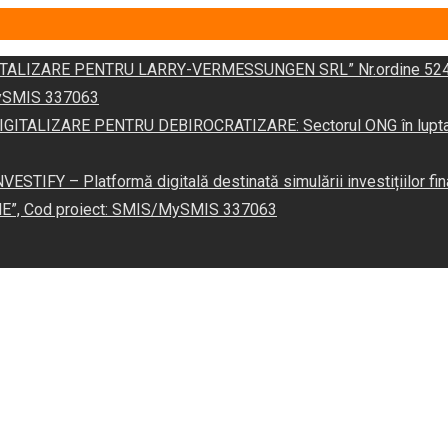
DIGITALIZARE PENTRU LARRY-VERMESSUNGEN SRL” Nr.ordine 524
/MySMIS 337063
 „DIGITALIZARE PENTRU DEBIROCRATIZARE: Sectorul ONG în lupta îm
VESTIFY – Platformă digitală destinată simulării investițiilor fin
NE”, Cod proiect: SMIS/MySMIS 337063