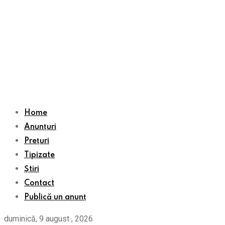
Home
Anunțuri
Prețuri
Tipizate
Știri
Contact
Publică un anunț
duminică, 9 august , 2026