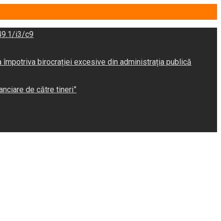
9.1/i3/c9
potriva birocrației excesive din administrația publică
anciare de către tineri”