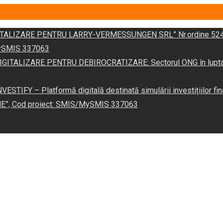
DIGITALIZARE PENTRU LARRY-VERMESSUNGEN SRL” Nr.ordine 524
/MySMIS 337063
 „DIGITALIZARE PENTRU DEBIROCRATIZARE: Sectorul ONG în lupta îm
VESTIFY – Platformă digitală destinată simulării investițiilor fin
NE”, Cod proiect: SMIS/MySMIS 337063