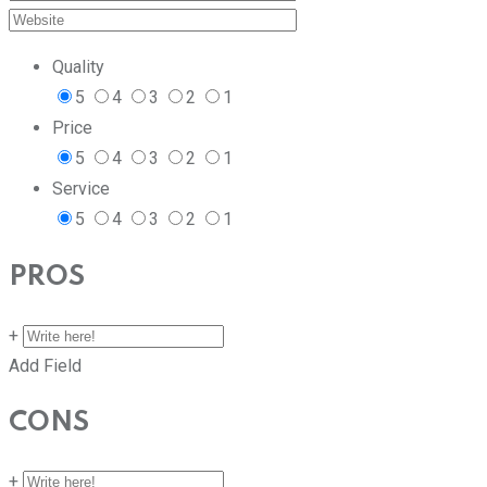
Quality
5
4
3
2
1
Price
5
4
3
2
1
Service
5
4
3
2
1
PROS
+
Add Field
CONS
+