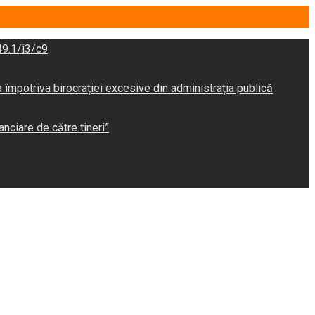
9.1/i3/c9
potriva birocrației excesive din administrația publică
anciare de către tineri”