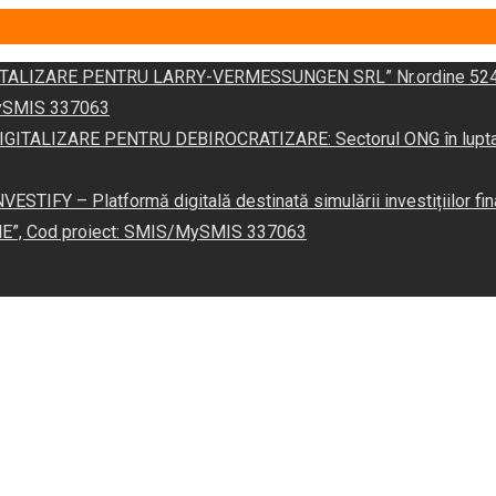
DIGITALIZARE PENTRU LARRY-VERMESSUNGEN SRL” Nr.ordine 524
/MySMIS 337063
 „DIGITALIZARE PENTRU DEBIROCRATIZARE: Sectorul ONG în lupta îm
VESTIFY – Platformă digitală destinată simulării investițiilor fin
NE”, Cod proiect: SMIS/MySMIS 337063