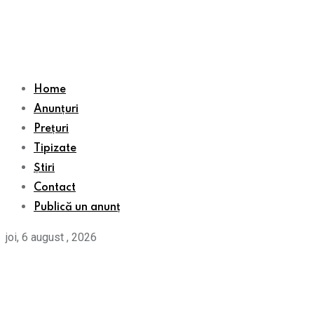
Home
Anunțuri
Prețuri
Tipizate
Știri
Contact
Publică un anunț
joi, 6 august , 2026