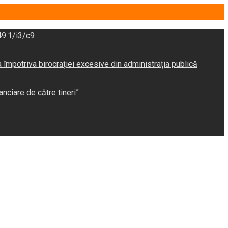
9.1/i3/c9
potriva birocrației excesive din administrația publică
anciare de către tineri”