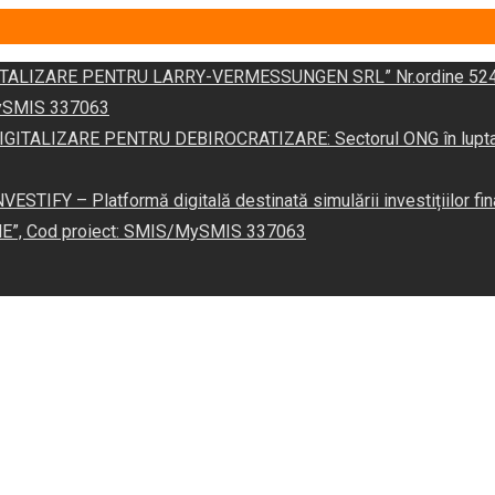
DIGITALIZARE PENTRU LARRY-VERMESSUNGEN SRL” Nr.ordine 524
/MySMIS 337063
 „DIGITALIZARE PENTRU DEBIROCRATIZARE: Sectorul ONG în lupta îm
VESTIFY – Platformă digitală destinată simulării investițiilor fin
NE”, Cod proiect: SMIS/MySMIS 337063