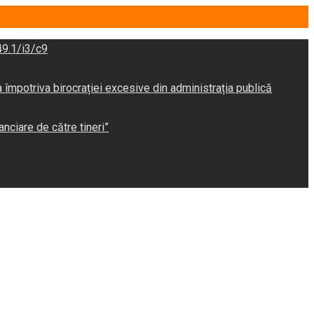
9.1/i3/c9
potriva birocrației excesive din administrația publică
anciare de către tineri”