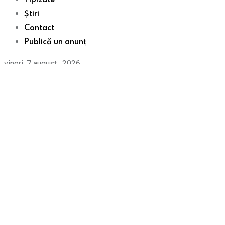
×
Anunturi Publice
Blog
Știri
Economie
PwC CEO Survey 2024: 10 C
PwC CEO Survey 2024:
reinventarea afacerilor
joi, 14 martie , 2024
Liderii companiilor din România se așteaptă la o presiune mai mare
afecta economia globală, rezultă din raportul PwC CEO Survey 202