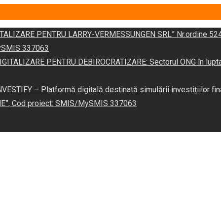
DIGITALIZARE PENTRU LARRY-VERMESSUNGEN SRL” Nr.ordine 524
/MySMIS 337063
 „DIGITALIZARE PENTRU DEBIROCRATIZARE: Sectorul ONG în lupta îm
VESTIFY – Platformă digitală destinată simulării investițiilor fin
NE”, Cod proiect: SMIS/MySMIS 337063