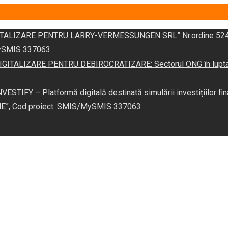
DIGITALIZARE PENTRU LARRY-VERMESSUNGEN SRL” Nr.ordine 524
/MySMIS 337063
 „DIGITALIZARE PENTRU DEBIROCRATIZARE: Sectorul ONG în lupta îm
VESTIFY – Platformă digitală destinată simulării investițiilor fin
NE”, Cod proiect: SMIS/MySMIS 337063