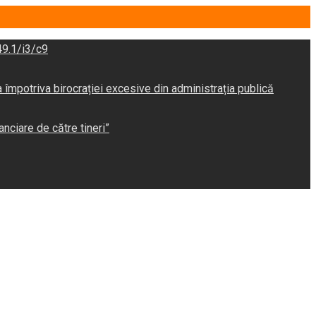
9.1/i3/c9
potriva birocrației excesive din administrația publică
anciare de către tineri”