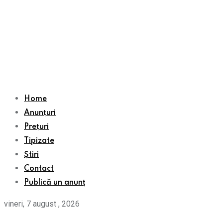
Home
Anunțuri
Prețuri
Tipizate
Știri
Contact
Publică un anunț
vineri, 7 august , 2026
Home