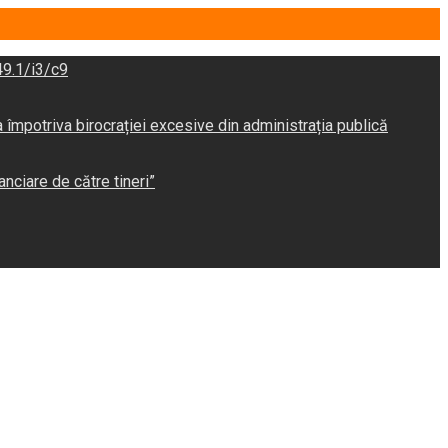
9.1/i3/c9
potriva birocrației excesive din administrația publică
anciare de către tineri”