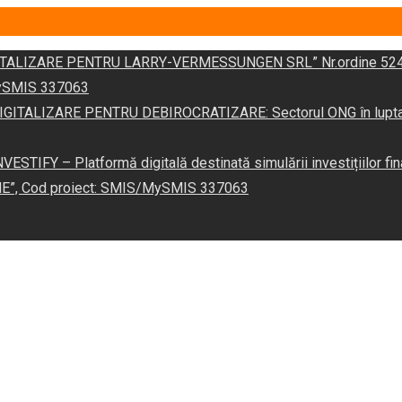
DIGITALIZARE PENTRU LARRY-VERMESSUNGEN SRL” Nr.ordine 524
/MySMIS 337063
 „DIGITALIZARE PENTRU DEBIROCRATIZARE: Sectorul ONG în lupta îm
VESTIFY – Platformă digitală destinată simulării investițiilor fin
NE”, Cod proiect: SMIS/MySMIS 337063