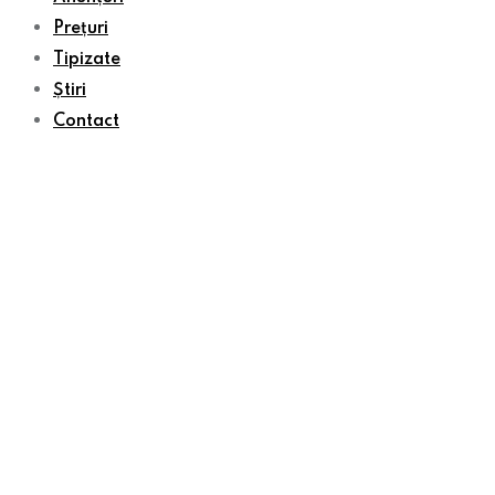
Prețuri
Tipizate
Știri
Contact
Publică un anunț
duminică, 9 august , 2026
Home