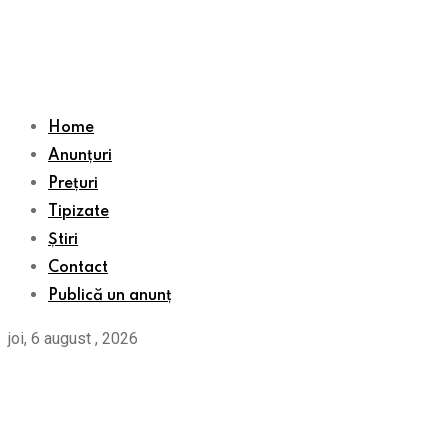
Home
Anunțuri
Prețuri
Tipizate
Știri
Contact
Publică un anunț
joi, 6 august , 2026