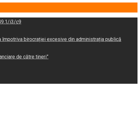
9.1/i3/c9
potriva birocrației excesive din administrația publică
anciare de către tineri”