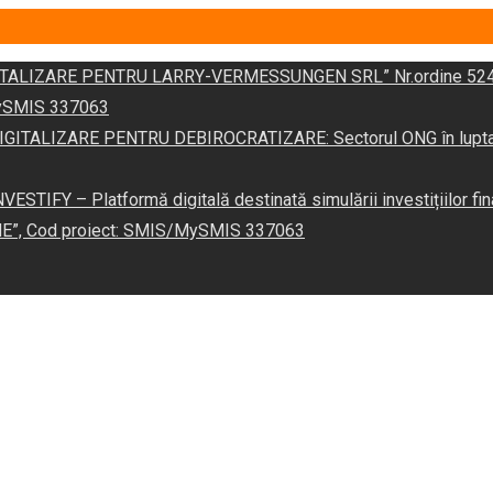
DIGITALIZARE PENTRU LARRY-VERMESSUNGEN SRL” Nr.ordine 524
/MySMIS 337063
 „DIGITALIZARE PENTRU DEBIROCRATIZARE: Sectorul ONG în lupta îm
VESTIFY – Platformă digitală destinată simulării investițiilor fin
NE”, Cod proiect: SMIS/MySMIS 337063