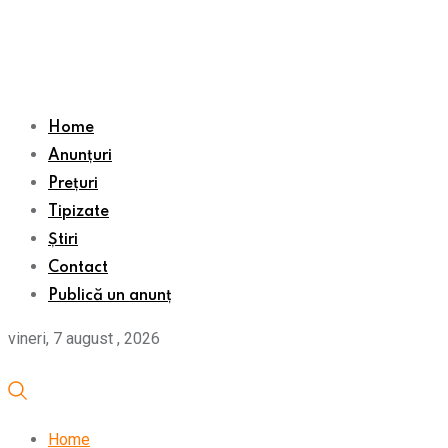
Home
Anunțuri
Prețuri
Tipizate
Știri
Contact
Publică un anunț
vineri, 7 august , 2026
Home