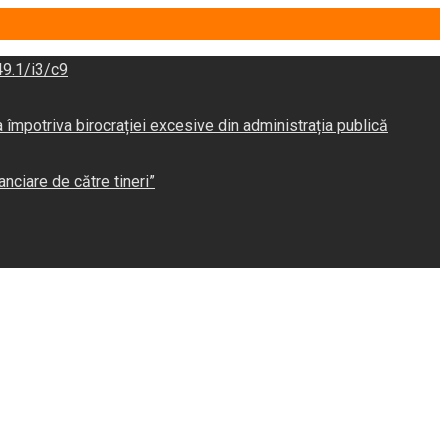
9.1/i3/c9
potriva birocrației excesive din administrația publică
anciare de către tineri”