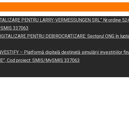
DIGITALIZARE PENTRU LARRY-VERMESSUNGEN SRL” Nr.ordine 524
/MySMIS 337063
 „DIGITALIZARE PENTRU DEBIROCRATIZARE: Sectorul ONG în lupta îm
VESTIFY – Platformă digitală destinată simulării investițiilor fin
NE”, Cod proiect: SMIS/MySMIS 337063