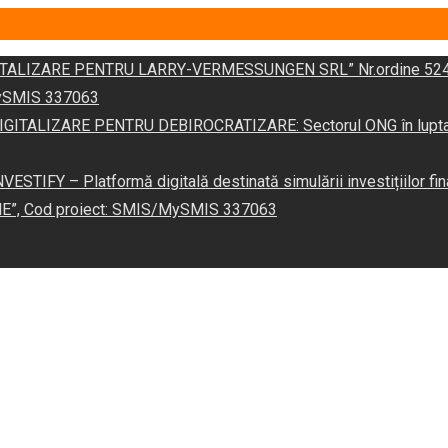
DIGITALIZARE PENTRU LARRY-VERMESSUNGEN SRL” Nr.ordine 524
/MySMIS 337063
 „DIGITALIZARE PENTRU DEBIROCRATIZARE: Sectorul ONG în lupta îm
VESTIFY – Platformă digitală destinată simulării investițiilor fin
NE”, Cod proiect: SMIS/MySMIS 337063