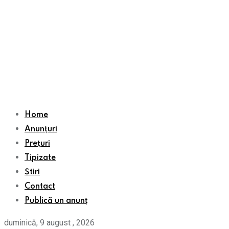
Home
Anunțuri
Prețuri
Tipizate
Știri
Contact
Publică un anunț
duminică, 9 august , 2026