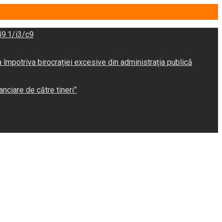
9.1/i3/c9
potriva birocrației excesive din administrația publică
anciare de către tineri”