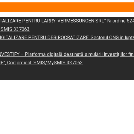
DIGITALIZARE PENTRU LARRY-VERMESSUNGEN SRL” Nr.ordine 524
/MySMIS 337063
 „DIGITALIZARE PENTRU DEBIROCRATIZARE: Sectorul ONG în lupta îm
VESTIFY – Platformă digitală destinată simulării investițiilor fin
NE”, Cod proiect: SMIS/MySMIS 337063