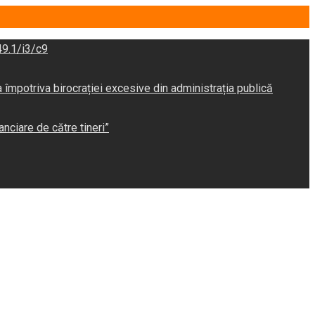
9.1/i3/c9
potriva birocrației excesive din administrația publică
anciare de către tineri”