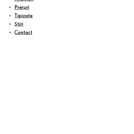
Prețuri
Tipizate
Știri
Contact
Publică un anunț
sâmbătă, 8 august , 2026
Home