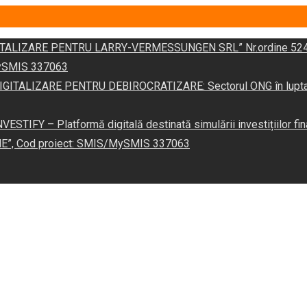
DIGITALIZARE PENTRU LARRY-VERMESSUNGEN SRL” Nr.ordine 524
/MySMIS 337063
 „DIGITALIZARE PENTRU DEBIROCRATIZARE: Sectorul ONG în lupta îm
VESTIFY – Platformă digitală destinată simulării investițiilor fin
NE”, Cod proiect: SMIS/MySMIS 337063