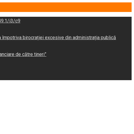
9.1/i3/c9
potriva birocrației excesive din administrația publică
anciare de către tineri”