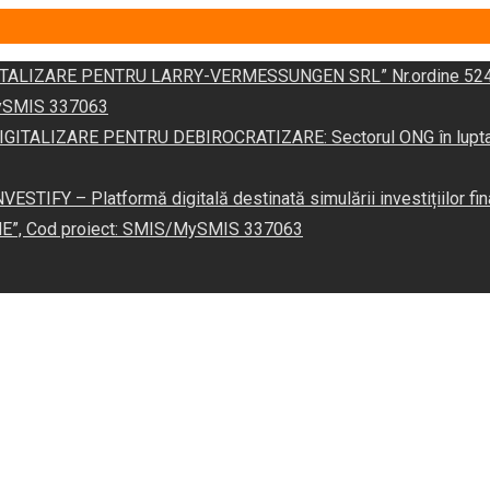
DIGITALIZARE PENTRU LARRY-VERMESSUNGEN SRL” Nr.ordine 524
/MySMIS 337063
 „DIGITALIZARE PENTRU DEBIROCRATIZARE: Sectorul ONG în lupta îm
VESTIFY – Platformă digitală destinată simulării investițiilor fin
NE”, Cod proiect: SMIS/MySMIS 337063