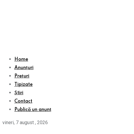
Home
Anunțuri
Prețuri
Tipizate
Știri
Contact
Publică un anunț
vineri, 7 august , 2026