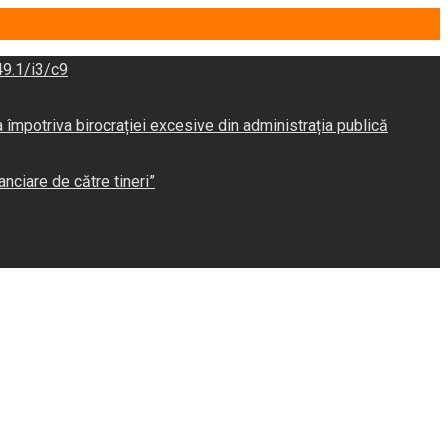
9.1/i3/c9
potriva birocrației excesive din administrația publică
anciare de către tineri”