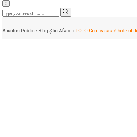
×
Anunturi Publice
Blog
Știri
Afaceri
FOTO Cum va arată hotelul d
FOTO Cum va arată ho
Properties
vineri, 2 august , 2024
Dezvoltatorul imobiliar românesc
One United Properties
va cons