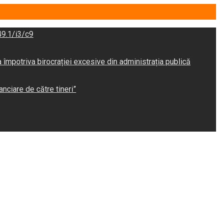
9.1/i3/c9
potriva birocrației excesive din administrația publică
anciare de către tineri”