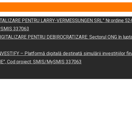
DIGITALIZARE PENTRU LARRY-VERMESSUNGEN SRL” Nr.ordine 524
/MySMIS 337063
 „DIGITALIZARE PENTRU DEBIROCRATIZARE: Sectorul ONG în lupta îm
VESTIFY – Platformă digitală destinată simulării investițiilor fin
NE”, Cod proiect: SMIS/MySMIS 337063