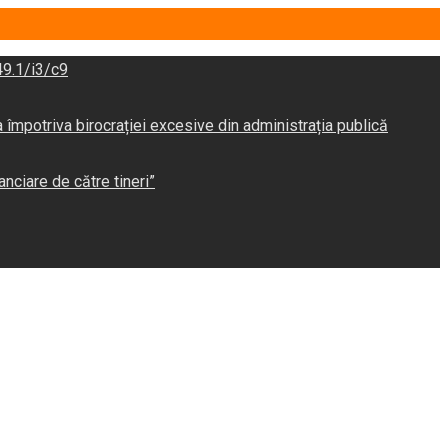
9.1/i3/c9
potriva birocrației excesive din administrația publică
anciare de către tineri”