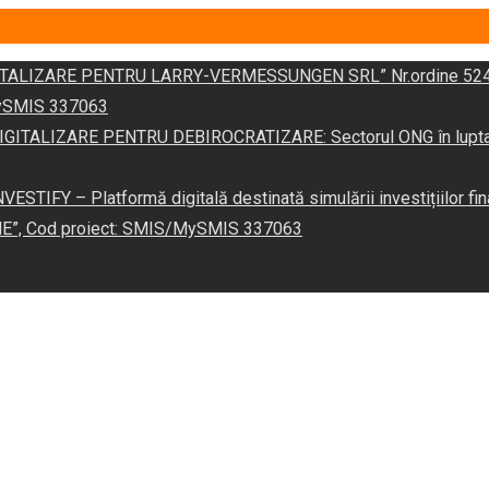
DIGITALIZARE PENTRU LARRY-VERMESSUNGEN SRL” Nr.ordine 524
/MySMIS 337063
 „DIGITALIZARE PENTRU DEBIROCRATIZARE: Sectorul ONG în lupta îm
VESTIFY – Platformă digitală destinată simulării investițiilor fin
NE”, Cod proiect: SMIS/MySMIS 337063