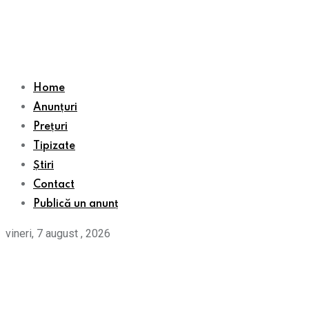
Home
Anunțuri
Prețuri
Tipizate
Știri
Contact
Publică un anunț
vineri, 7 august , 2026