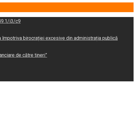
9.1/i3/c9
potriva birocrației excesive din administrația publică
anciare de către tineri”