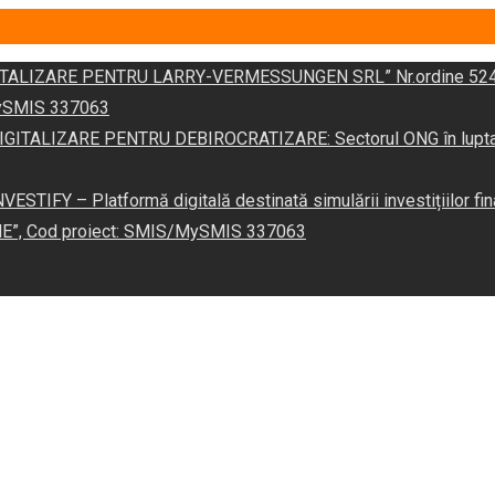
DIGITALIZARE PENTRU LARRY-VERMESSUNGEN SRL” Nr.ordine 524
/MySMIS 337063
 „DIGITALIZARE PENTRU DEBIROCRATIZARE: Sectorul ONG în lupta îm
VESTIFY – Platformă digitală destinată simulării investițiilor fin
NE”, Cod proiect: SMIS/MySMIS 337063