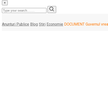
×
Anunturi Publice
Blog
Știri
Economie
DOCUMENT Guvernul vrea ca
DOCUMENT Guvernul vr
până la 30 iunie 2024
marți, 26 martie , 2024
Guvernul vrea să prelungească cu încă 3 luni, până la 30 iunie 
dezechilibrelor” din piață, potrivit unui proiect de HG scos marț