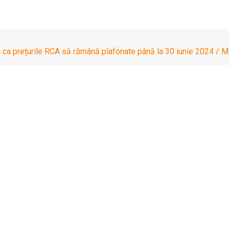
 prețurile RCA să rămână plafonate până la 30 iunie 2024 / Mot
ea ca prețurile RCA 
 / Motive: Doar 7 din 1
2024, plafonarea prețurilor RCA, invocând nevoia de „a combate c
i seara în consultare publică de Ministerul de Finanțe.
Read More