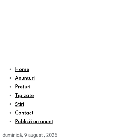
Home
Anunțuri
Prețuri
Tipizate
Știri
Contact
Publică un anunț
duminică, 9 august , 2026