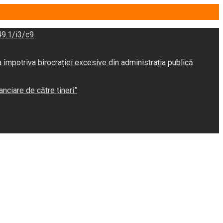
9.1/i3/c9
potriva birocrației excesive din administrația publică
anciare de către tineri”