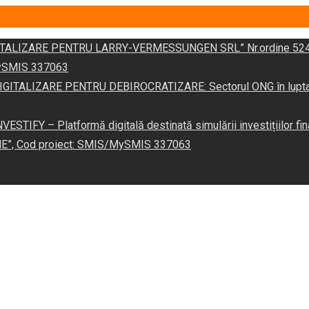
DIGITALIZARE PENTRU LARRY-VERMESSUNGEN SRL” Nr.ordine 524
/MySMIS 337063
 „DIGITALIZARE PENTRU DEBIROCRATIZARE: Sectorul ONG în lupta îm
VESTIFY – Platformă digitală destinată simulării investițiilor fin
NE”, Cod proiect: SMIS/MySMIS 337063