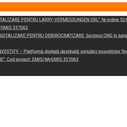
DIGITALIZARE PENTRU LARRY-VERMESSUNGEN SRL” Nr.ordine 524
/MySMIS 337063
 „DIGITALIZARE PENTRU DEBIROCRATIZARE: Sectorul ONG în lupta îm
VESTIFY – Platformă digitală destinată simulării investițiilor fin
NE”, Cod proiect: SMIS/MySMIS 337063