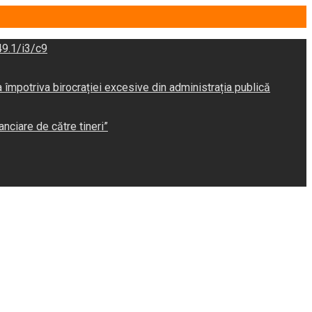
9.1/i3/c9
potriva birocrației excesive din administrația publică
anciare de către tineri”