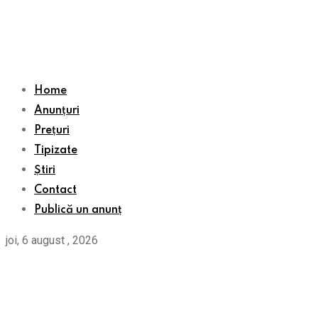
Home
Anunțuri
Prețuri
Tipizate
Știri
Contact
Publică un anunț
joi, 6 august , 2026