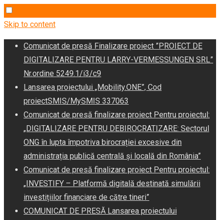
Skip to content
Comunicat de presă Finalizare proiect ”PROIECT DE
DIGITALIZARE PENTRU LARRY-VERMESSUNGEN SRL”
Nr.ordine 5249.1/i3/c9
Lansarea proiectului „Mobility.ONE”, Cod
proiectSMIS/MySMIS 337063
Comunicat de presă finalizare proiect Pentru proiectul:
„DIGITALIZARE PENTRU DEBIROCRATIZARE: Sectorul
ONG în lupta împotriva birocrației excesive din
administrația publică centrală și locală din România”
Comunicat de presă finalizare proiect Pentru proiectul:
„INVESTIFY – Platformă digitală destinată simulării
investițiilor financiare de către tineri”
COMUNICAT DE PRESĂ Lansarea proiectului