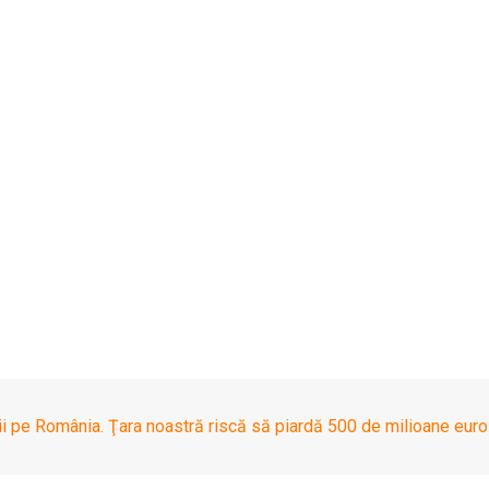
i pe România. Ţara noastră riscă să piardă 500 de milioane euro 