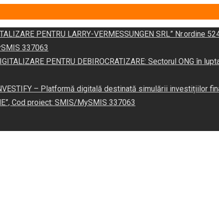
DIGITALIZARE PENTRU LARRY-VERMESSUNGEN SRL” Nr.ordine 524
/MySMIS 337063
 „DIGITALIZARE PENTRU DEBIROCRATIZARE: Sectorul ONG în lupta îm
VESTIFY – Platformă digitală destinată simulării investițiilor fin
NE”, Cod proiect: SMIS/MySMIS 337063