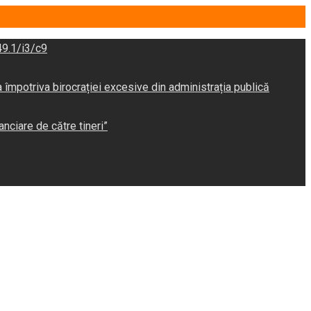
9.1/i3/c9
potriva birocrației excesive din administrația publică
anciare de către tineri”