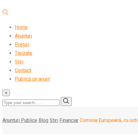
Home
Anunțuri
Prețuri
Tipizate
Știri
Contact
Publică un anunț
×
Anunturi Publice
Blog
Știri
Financiar
Comisia Europeană, cu ochi