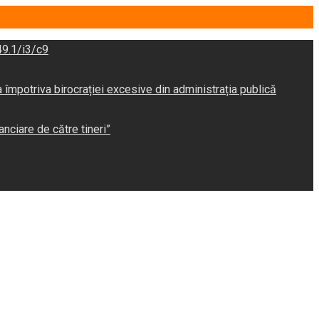
9.1/i3/c9
potriva birocrației excesive din administrația publică
anciare de către tineri”