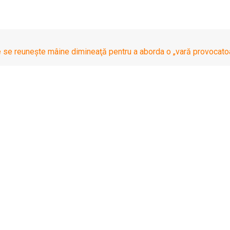
se reuneşte mâine dimineaţă pentru a aborda o „vară provocato
rgie se reuneşte mâin
catoare”
mandamentul pe Energie şi spune că e nevoie de soluţii eficiente