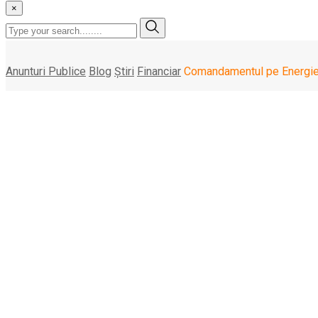
×
Anunturi Publice
Blog
Știri
Financiar
Comandamentul pe Energie 
Comandamentul pe Ene
aborda o „vară provo
joi, 18 iulie , 2024
Premierul Marcel Ciolacu a convocat pentru vineri dimineaţa Co