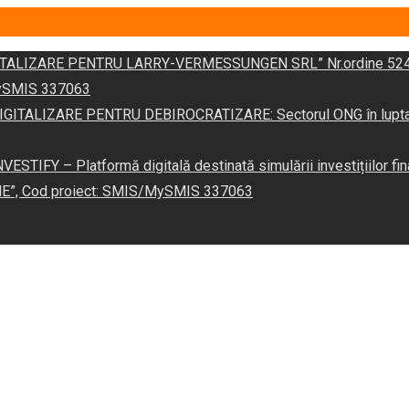
DIGITALIZARE PENTRU LARRY-VERMESSUNGEN SRL” Nr.ordine 524
/MySMIS 337063
 „DIGITALIZARE PENTRU DEBIROCRATIZARE: Sectorul ONG în lupta îm
VESTIFY – Platformă digitală destinată simulării investițiilor fin
NE”, Cod proiect: SMIS/MySMIS 337063