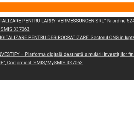
DIGITALIZARE PENTRU LARRY-VERMESSUNGEN SRL” Nr.ordine 524
/MySMIS 337063
 „DIGITALIZARE PENTRU DEBIROCRATIZARE: Sectorul ONG în lupta îm
VESTIFY – Platformă digitală destinată simulării investițiilor fin
NE”, Cod proiect: SMIS/MySMIS 337063