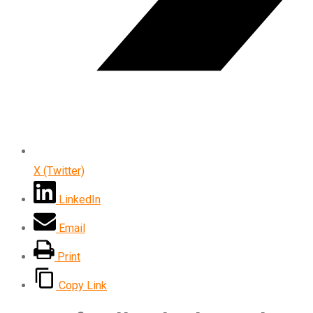
X (Twitter)
LinkedIn
Email
Print
Copy Link