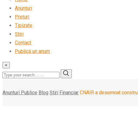
Anunțuri
Prețuri
Tipizate
Știri
Contact
Publică un anunț
×
Anunturi Publice
Blog
Știri
Financiar
CNAIR a desemnat construc