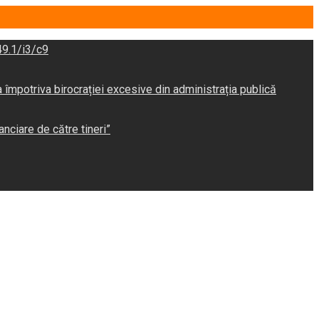
9.1/i3/c9
potriva birocrației excesive din administrația publică
anciare de către tineri”