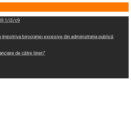
9.1/i3/c9
potriva birocrației excesive din administrația publică
anciare de către tineri”