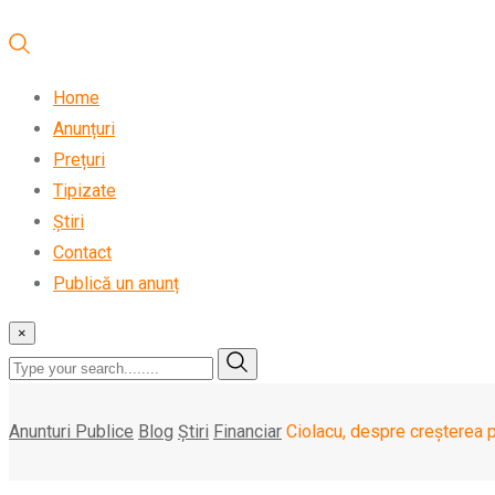
Home
Anunțuri
Prețuri
Tipizate
Știri
Contact
Publică un anunț
×
Anunturi Publice
Blog
Știri
Financiar
Ciolacu, despre creşterea p