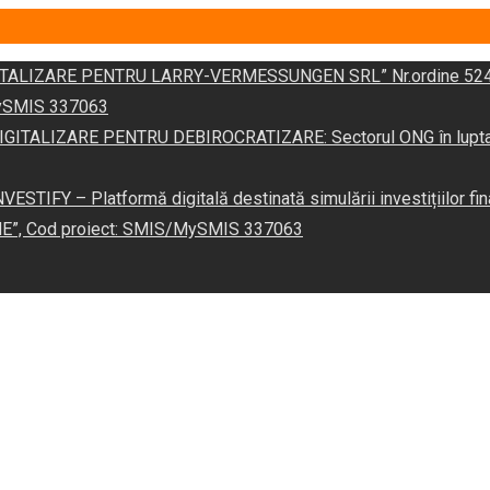
DIGITALIZARE PENTRU LARRY-VERMESSUNGEN SRL” Nr.ordine 524
/MySMIS 337063
 „DIGITALIZARE PENTRU DEBIROCRATIZARE: Sectorul ONG în lupta îm
VESTIFY – Platformă digitală destinată simulării investițiilor fin
NE”, Cod proiect: SMIS/MySMIS 337063