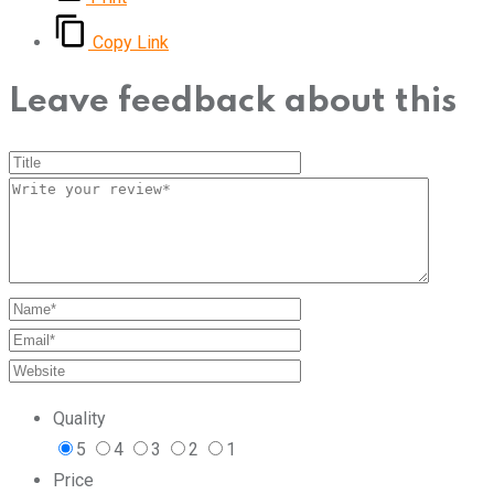
Copy Link
Leave feedback about this
Quality
5
4
3
2
1
Price