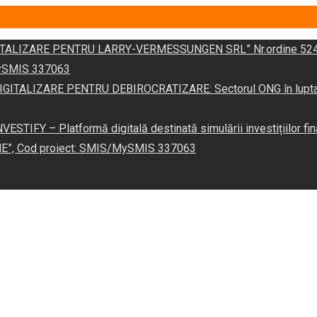
DIGITALIZARE PENTRU LARRY-VERMESSUNGEN SRL” Nr.ordine 524
/MySMIS 337063
 „DIGITALIZARE PENTRU DEBIROCRATIZARE: Sectorul ONG în lupta îm
VESTIFY – Platformă digitală destinată simulării investițiilor fin
NE”, Cod proiect: SMIS/MySMIS 337063