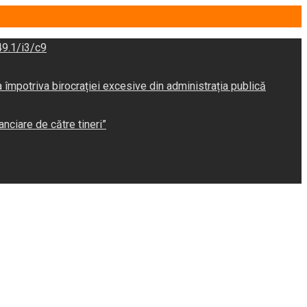
9.1/i3/c9
potriva birocrației excesive din administrația publică
anciare de către tineri”