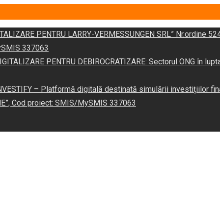
DIGITALIZARE PENTRU LARRY-VERMESSUNGEN SRL” Nr.ordine 524
/MySMIS 337063
 „DIGITALIZARE PENTRU DEBIROCRATIZARE: Sectorul ONG în lupta îm
VESTIFY – Platformă digitală destinată simulării investițiilor fin
NE”, Cod proiect: SMIS/MySMIS 337063