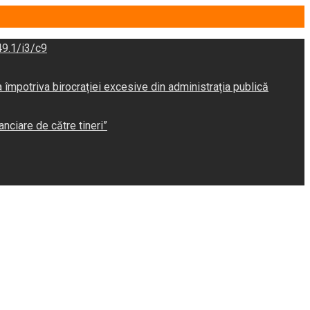
9.1/i3/c9
potriva birocrației excesive din administrația publică
anciare de către tineri”