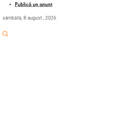
Publică un anunț
sâmbătă, 8 august , 2026
Home
Anunțuri
Prețuri
Tipizate
Știri
Contact
Publică un anunț
×