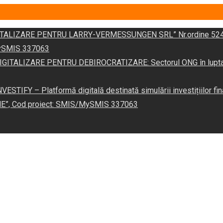
DIGITALIZARE PENTRU LARRY-VERMESSUNGEN SRL” Nr.ordine 524
/MySMIS 337063
 „DIGITALIZARE PENTRU DEBIROCRATIZARE: Sectorul ONG în lupta îm
VESTIFY – Platformă digitală destinată simulării investițiilor fin
NE”, Cod proiect: SMIS/MySMIS 337063