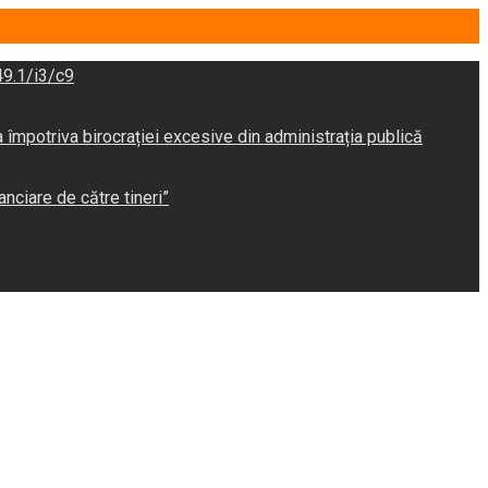
9.1/i3/c9
potriva birocrației excesive din administrația publică
anciare de către tineri”