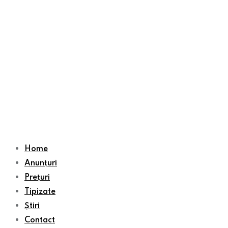
Home
Anunțuri
Prețuri
Tipizate
Știri
Contact
Publică un anunț
joi, 6 august , 2026