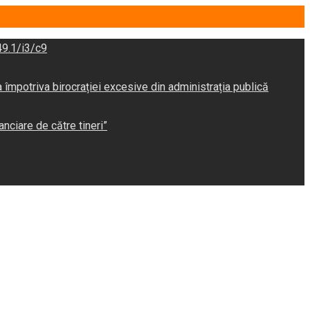
9.1/i3/c9
potriva birocrației excesive din administrația publică
anciare de către tineri”