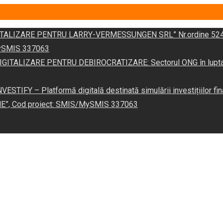
DIGITALIZARE PENTRU LARRY-VERMESSUNGEN SRL” Nr.ordine 524
/MySMIS 337063
 „DIGITALIZARE PENTRU DEBIROCRATIZARE: Sectorul ONG în lupta îm
VESTIFY – Platformă digitală destinată simulării investițiilor fin
NE”, Cod proiect: SMIS/MySMIS 337063