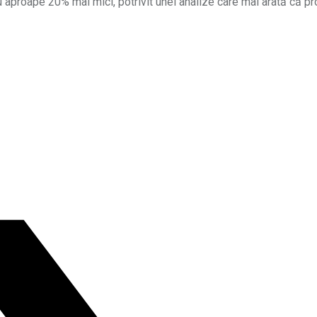
u aproape 20% mai mici, potrivit unei analize care mai arată că p