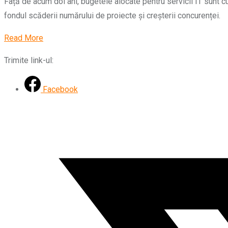
Față de acum doi ani, bugetele alocate pentru servicii IT sunt c
fondul scăderii numărului de proiecte și creșterii concurenței.
Read More
Trimite link-ul:
Facebook