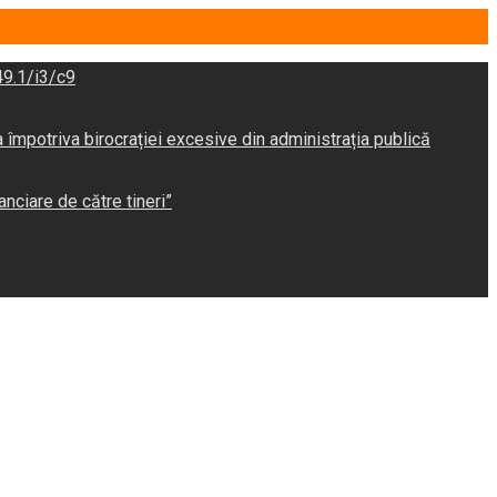
9.1/i3/c9
potriva birocrației excesive din administrația publică
anciare de către tineri”