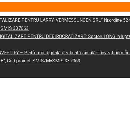
DIGITALIZARE PENTRU LARRY-VERMESSUNGEN SRL” Nr.ordine 524
/MySMIS 337063
 „DIGITALIZARE PENTRU DEBIROCRATIZARE: Sectorul ONG în lupta îm
VESTIFY – Platformă digitală destinată simulării investițiilor fin
NE”, Cod proiect: SMIS/MySMIS 337063